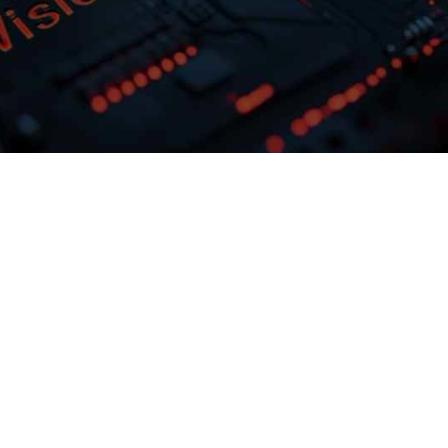
多模态多层级知识库权限管理
激活企业数据资产
据业务需求灵活
jackpot问学支持文本、、、、图片、、、、音视频、、
。。
化与非结构化知识格式有效整合，，
可结合访问权限进行管理控制，，，保
模
全，，，打造企业级私域知识库。
预约专家咨询
下载jackpot问学介绍
的问