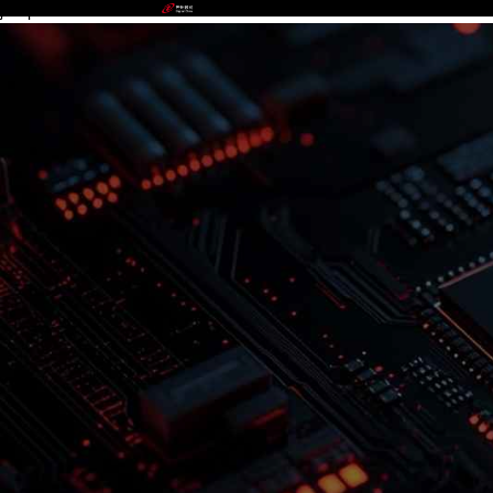
jackpot